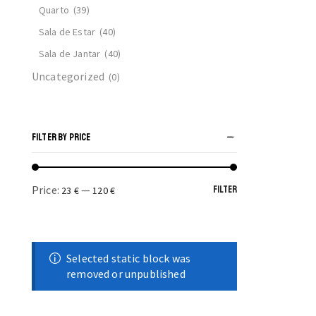
Quarto
(39)
Sala de Estar
(40)
Sala de Jantar
(40)
Uncategorized
(0)
FILTER BY PRICE
Price:
—
FILTER
23 €
120 €
Selected static block was
removed or unpublished