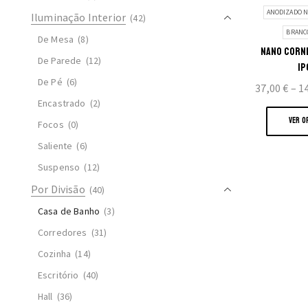
ANODIZADO N
Iluminação Interior
(42)
BRANC
De Mesa
(8)
NANO CORN
De Parede
(12)
IP
De Pé
(6)
37,00
€
–
1
Encastrado
(2)
VER O
Focos
(0)
Saliente
(6)
Suspenso
(12)
Por Divisão
(40)
Casa de Banho
(3)
Corredores
(31)
Cozinha
(14)
Escritório
(40)
Hall
(36)