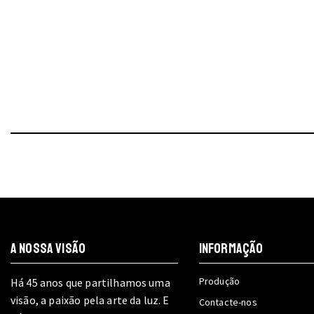
A NOSSA VISÃO
INFORMAÇÃO
Produção
Há 45 anos que partilhamos uma
visão, a paixão pela arte da luz. E
Contacte-nos