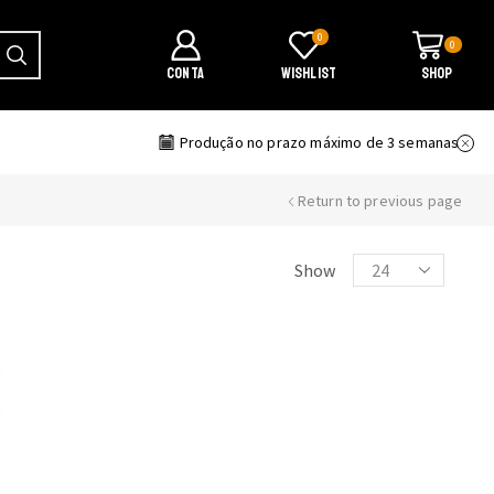
0
0
CONTA
WISHLIST
SHOP
ransporte
Produção no prazo máximo de 3 semanas
Return to previous page
Products
Show
per
page