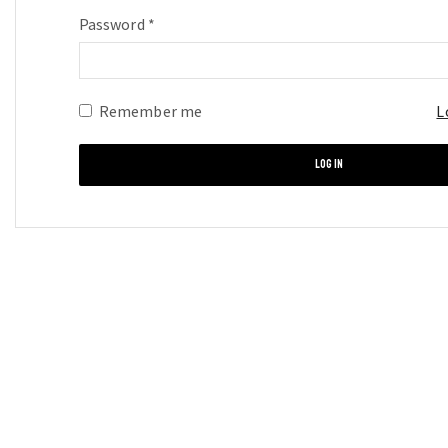
Required
Password
*
Remember me
L
LOG IN