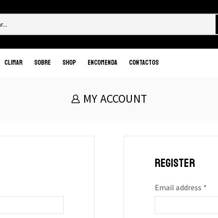
Search
input
Produto feito especialmente para si
Climar
Sobre
Shop
Encomenda
Contactos
Sem custos de t
MY ACCOUNT
REGISTER
Req
Email address
*