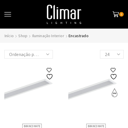
0
Início
Shop
Iluminação Interior
Encastrado
Products
per
page
BRANCO MATE
BRANCO MATE