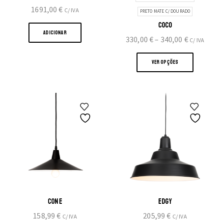
1691,00
€
C/ IVA
PRETO MATE C/ DOURADO
COCO
ADICIONAR
Price
330,00
€
–
340,00
€
C/ IVA
range:
This
330,00 €
produc
VER OPÇÕES
through
has
340,00 €
multipl
variants
The
option
may
be
chosen
on
the
produc
CONE
EDGY
page
158,99
€
205,99
€
C/ IVA
C/ IVA