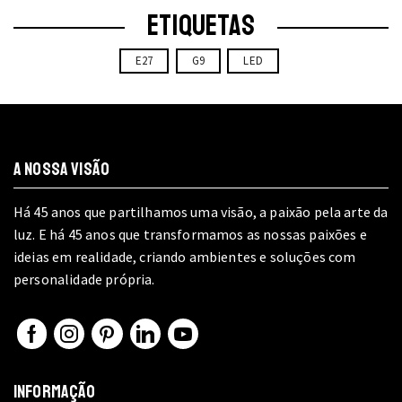
chosen
ETIQUETAS
on
the
E27
G9
LED
product
page
A NOSSA VISÃO
Há 45 anos que partilhamos uma visão, a paixão pela arte da
luz. E há 45 anos que transformamos as nossas paixões e
ideias em realidade, criando ambientes e soluções com
personalidade própria.
Facebook
Instagram
Pinterest
Linkedin
Youtube
INFORMAÇÃO