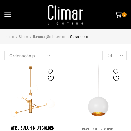
0
Início
Shop
Iluminação Interior
Suspenso
Products
per
page
AMELIE ALUMINIUM GOLDEN
BRANCO MATE C/ DOURADO