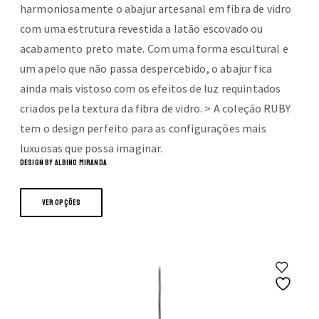
harmoniosamente o abajur artesanal em fibra de vidro
com uma estrutura revestida a latão escovado ou
acabamento preto mate. Com uma forma escultural e
um apelo que não passa despercebido, o abajur fica
ainda mais vistoso com os efeitos de luz requintados
criados pela textura da fibra de vidro. > A coleção RUBY
tem o design perfeito para as configurações mais
luxuosas que possa imaginar.
DESIGN BY ALBINO MIRANDA
This
VER OPÇÕES
product
has
multiple
variants.
The
options
may