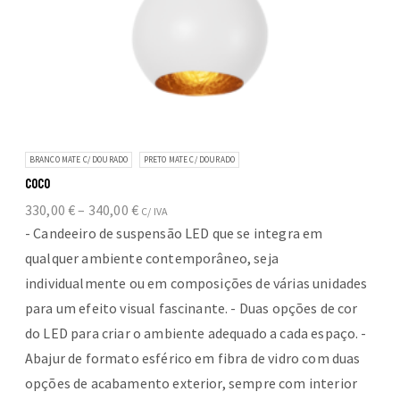
BRANCO MATE C/ DOURADO
PRETO MATE C/ DOURADO
COCO
Price
330,00
€
–
340,00
€
C/ IVA
range:
- Candeeiro de suspensão LED que se integra em
330,00 €
qualquer ambiente contemporâneo, seja
through
individualmente ou em composições de várias unidades
340,00 €
para um efeito visual fascinante. - Duas opções de cor
do LED para criar o ambiente adequado a cada espaço. -
Abajur de formato esférico em fibra de vidro com duas
opções de acabamento exterior, sempre com interior