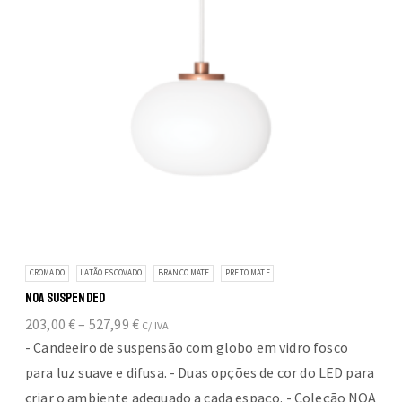
on
the
product
page
CROMADO
LATÃO ESCOVADO
BRANCO MATE
PRETO MATE
NOA SUSPENDED
Price
203,00
€
–
527,99
€
C/ IVA
range:
- Candeeiro de suspensão com globo em vidro fosco
203,00 €
para luz suave e difusa. - Duas opções de cor do LED para
through
criar o ambiente adequado a cada espaço. - Coleção NOA