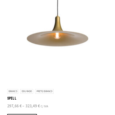
be
chosen
on
the
product
page
BRANCO
DOURADO
PRETO/BRANCO
SPELL
Price
297,66
€
–
323,49
€
C/ IVA
range: