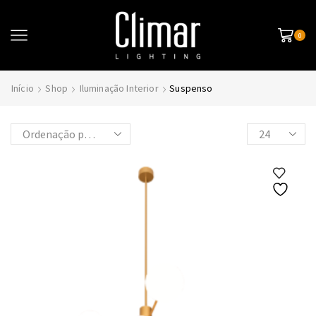
0
Início
Shop
Iluminação Interior
Suspenso
Products
per
page