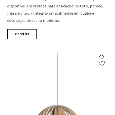
527,99 €
disponível em versões para aplicação no teto, parede,
mesa e chão. - Integra-se facilmente em qualquer
decoração de estilo moderno.
This
VER OPÇÕES
product
has
multiple
variants.
The
options
may
be
chosen
on
the
product
page