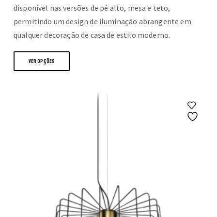
disponível nas versões de pé alto, mesa e teto,
permitindo um design de iluminação abrangente em
qualquer decoração de casa de estilo moderno.
This
VER OPÇÕES
product
has
multiple
variants.
The
options
may
be
chosen
on
the
product
page