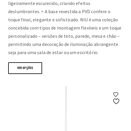
ligeiramente escurecido, criando efeitos
deslumbrantes. > A base revestida a PVD confere o
toque final, elegante e sofisticado. NIU é uma coleção
concebida com tipos de montagem flexíveis e um toque
personalizado – versões de teto, parede, mesa e chão –
permitindo uma decoração de iluminação abrangente
seja para uma sala de estar ou um escritório.
This
VER OPÇÕES
product
has
multiple
variants.
The
options
may
be
chosen