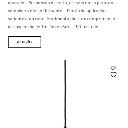
dourado. - Suspensão discreta, de cabo único para um
verdadeiro efeito flutuante. - Florão de aplicação
saliente com cabo de alimentação com comprimento
de suspensão de 1m, 3m ou 5m. - LED Incluído.
This
VER OPÇÕES
product
has
multiple
variants.
The
options
may
be
chosen
on
the
product