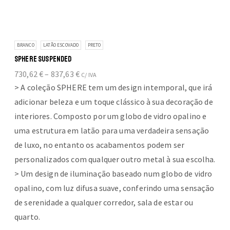
BRANCO
LATÃO ESCOVADO
PRETO
SPHERE SUSPENDED
Price
730,62
€
–
837,63
€
C/ IVA
range:
> A coleção SPHERE tem um design intemporal, que irá
730,62 €
adicionar beleza e um toque clássico à sua decoração de
through
interiores. Composto por um globo de vidro opalino e
837,63 €
uma estrutura em latão para uma verdadeira sensação
de luxo, no entanto os acabamentos podem ser
personalizados com qualquer outro metal à sua escolha.
> Um design de iluminação baseado num globo de vidro
opalino, com luz difusa suave, conferindo uma sensação
de serenidade a qualquer corredor, sala de estar ou
quarto.