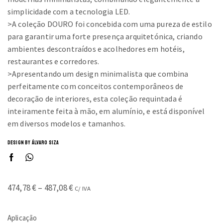
simplicidade com a tecnologia LED.
>A coleção DOURO foi concebida com uma pureza de estilo
para garantir uma forte presença arquitetónica, criando
ambientes descontraídos e acolhedores em hotéis,
restaurantes e corredores.
>Apresentando um design minimalista que combina
perfeitamente com conceitos contemporâneos de
decoração de interiores, esta coleção requintada é
inteiramente feita à mão, em alumínio, e está disponível
em diversos modelos e tamanhos.
DESIGN BY ÁLVARO SIZA
Price
474,78
€
–
487,08
€
C/ IVA
range:
474,78 €
Aplicação