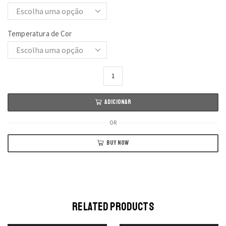
through
487,08 €
Temperatura de Cor
Quantidade
de
Douro
ADICIONAR
AP-
8
OR
BUY NOW
RELATED PRODUCTS