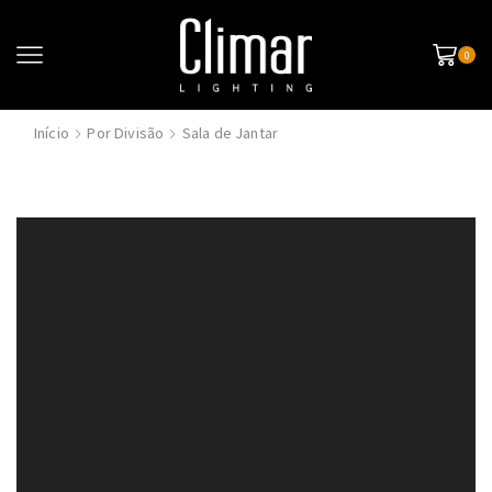
0
Início
Por Divisão
Sala de Jantar