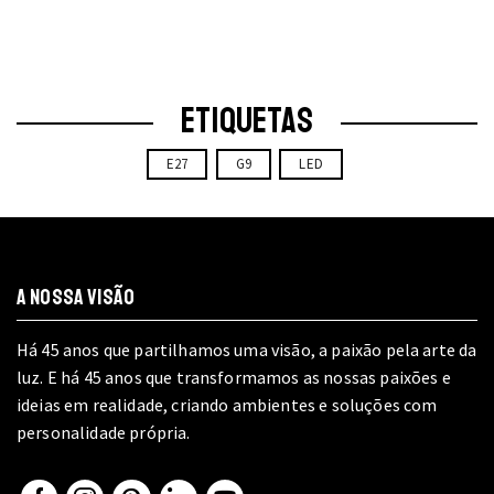
The
may
options
be
may
chosen
be
on
chosen
ETIQUETAS
the
on
product
the
E27
G9
LED
page
product
page
A NOSSA VISÃO
Há 45 anos que partilhamos uma visão, a paixão pela arte da
luz. E há 45 anos que transformamos as nossas paixões e
ideias em realidade, criando ambientes e soluções com
personalidade própria.