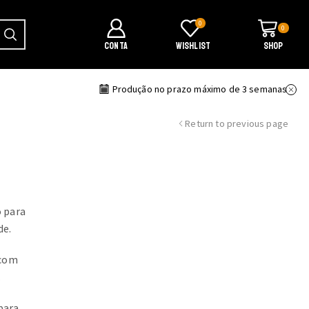
0
0
CONTA
WISHLIST
SHOP
ransporte
Produção no prazo máximo de 3 semanas
Return to previous page
o para
de.
 com
.
para