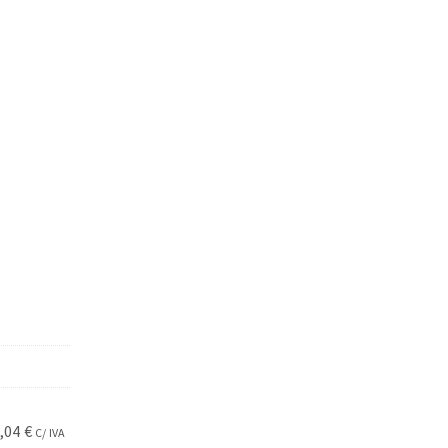
,04
€
C/ IVA