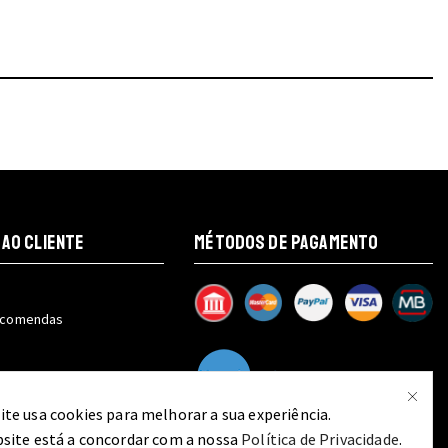
chosen
on
the
t
product
page
 AO CLIENTE
MÉTODOS DE PAGAMENTO
encomendas
 a encomenda
ite usa cookies para melhorar a sua experiência.
bsite está a concordar com a nossa
Política de Privacidade
.