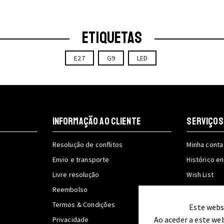
chosen
on
the
ETIQUETAS
produc
page
E27
G9
LED
INFORMAÇÃO AO CLIENTE
SERVIÇOS
Resolução de conflitos
Minha conta
Envio e transporte
Histórico 
Livre resolução
Wish List
Reembolso
Acompanhe
Termos & Condições
Este webs
Ao aceder a este we
Privacidade