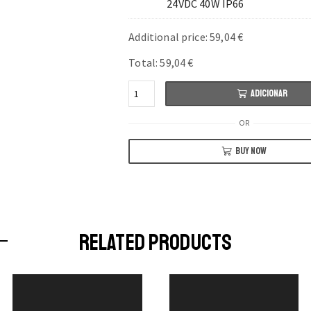
24VDC 40W IP66
Additional price:
59,04
€
Total:
59,04
€
Quantidade
ADICIONAR
de
NANO
OR
S17
SURFACE
BUY NOW
IP65
RELATED PRODUCTS