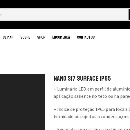
Search
input
Produto feito especialmente para si
Climar
Sobre
Shop
Encomenda
Contactos
Sem custos de t
NANO S17 SURFACE IP65
– Luminária LED em perfil de alumíni
aplicação saliente no teto ou na pare
– Índice de proteção IP65 para locais
humidade ou sujeitos a condensações
– Equipada com sistema de clipagem 