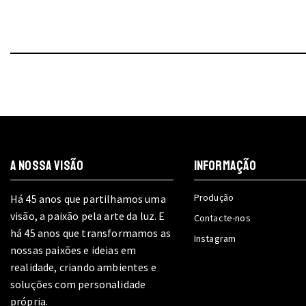
chosen
chosen
on
on
the
the
product
product
page
page
A NOSSA VISÃO
INFORMAÇÃO
Produção
Há 45 anos que partilhamos uma
visão, a paixão pela arte da luz. E
Contacte-nos
há 45 anos que transformamos as
Instagram
nossas paixões e ideias em
realidade, criando ambientes e
soluções com personalidade
própria.