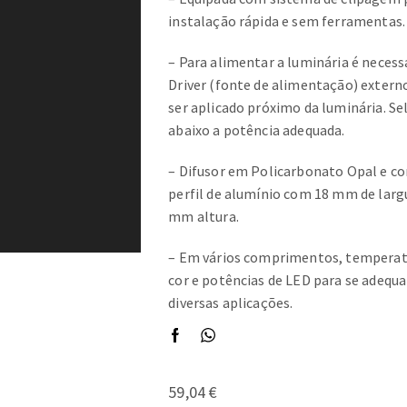
instalação rápida e sem ferramentas.
– Para alimentar a luminária é neces
Driver (fonte de alimentação) extern
ser aplicado próximo da luminária. Se
abaixo a potência adequada.
– Difusor em Policarbonato Opal e c
perfil de alumínio com 18 mm de larg
mm altura.
– Em vários comprimentos, temperat
cor e potências de LED para se adequa
diversas aplicações.
59,04
€